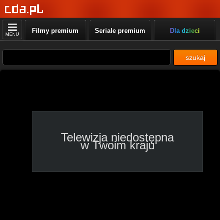
TVC
Winnetou: Złoto
Filmy premium
Seriale premium
Dla dzieci
Apaczów, 15:15 - 17:20
MENU
szukaj
Da Vinci
44 Koty, 15:12 - 15:24
MiniMini+
Gazu, pieski, gazu! 2,
15:01 - 15:28
Telewizja niedostępna
w Twoim kraju
teleTOON+
Siostry 2, 15:12 - 15:30
Polsat Jim Jam
Ciekawski George, 15:05 -
15:30