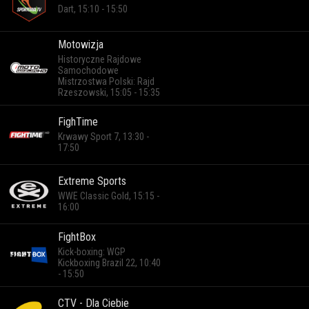
Dart, 15:10 - 15:50
Motowizja
Historyczne Rajdowe
Samochodowe
Mistrzostwa Polski: Rajd
Rzeszowski, 15:05 - 15:35
FighTime
Krwawy Sport 7, 13:30 -
17:50
Extreme Sports
WWE Classic Gold, 15:15 -
16:00
FightBox
Kick-boxing: WGP
Kickboxing Brazil 22, 10:40
- 15:50
CTV - Dla Ciebie