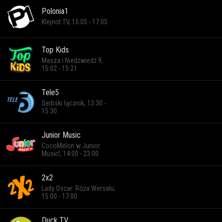
Polonia1
Klejnot TV, 15:05 - 17:05
Top Kids
Masza i Niedźwiedź 9,
15:02 - 15:21
Tele5
Serbski łącznik, 13:30 -
15:30
Junior Music
CocoMelon w Junior
Music!, 14:00 - 23:00
2x2
Lady Oscar: Róża Wersalu,
15:00 - 17:00
Duck TV