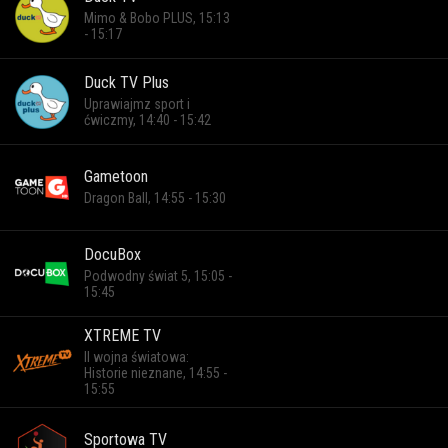
Mimo & Bobo PLUS, 15:13
- 15:17
Duck TV Plus
Uprawiajmz sport i
ćwiczmy, 14:40 - 15:42
Gametoon
Dragon Ball, 14:55 - 15:30
DocuBox
Podwodny świat 5, 15:05 -
15:45
XTREME TV
II wojna światowa:
Historie nieznane, 14:55 -
15:55
Sportowa TV