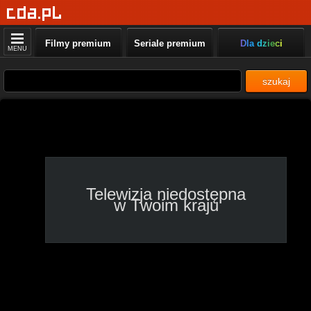
Kick-boxing: WGP
Kickboxing Brazil 22, 10:40
- 15:50
Filmy premium
Seriale premium
Dla dzieci
MENU
CTV - Dla Ciebie
Program dla Ciebie, 13:00
szukaj
- 14:00
MusicBox Polska
Najlepszy Mix Hitów, 13:15
- 13:36
MixTape
Telewizja niedostępna
w Twoim kraju
Same hity!, 13:15 - 14:00
Power TV
Power mix, 13:00 - 14:00
Nuta TV