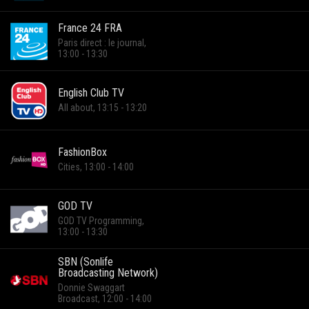
France 24 FRA
Paris direct : le journal,
13:00 - 13:30
English Club TV
All about, 13:15 - 13:20
FashionBox
Cities, 13:00 - 14:00
GOD TV
GOD TV Programming,
13:00 - 13:30
SBN (Sonlife
Broadcasting Network)
Donnie Swaggart
Broadcast, 12:00 - 14:00