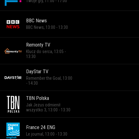
Twoje gry, 11:00 - 17:00
BBC News
BBC News, 13:00 - 13:30
Remonty TV
Klucz do serca, 13:05 -
13:30
DayStar TV
Remember the Goal, 13:00
- 14:30
TBN Polska
Jak Jezus odmienił
wszystko 3, 13:00 - 13:30
France 24 ENG
Le journal, 13:00 - 13:30