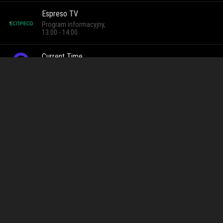
Espreso TV
Program informacyjny,
13:00 - 14:00
Current Time
Program informacyjny,
13:00 - 14:00
Oglądaj GOD TV online na żywo w CDA
GOD TV to jeden z kanałów telewizji na żywo dostępnych w
CDA Premium. Oglądasz go online przez internet, w jakości
HD, bez dekodera i umów długoterminowych. Transmisję
włączysz na komputerze, telefonie, tablecie i telewizorze
Smart TV, w dowolnym miejscu i o dowolnej porze. Wystarczy
konto CDA Premium z aktywnym pakietem telewizji.
Powyżej sprawdzisz, co jest teraz na antenie GOD TV. Pełną
ramówkę na dziś i kolejne dni znajdziesz w
Programie TV