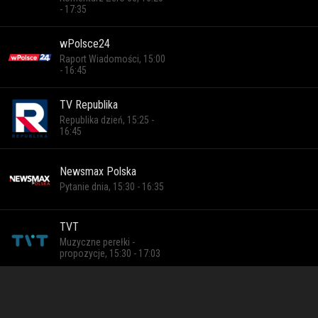
- 17:35
wPolsce24
Raport Wiadomości, 15:00
- 16:45
TV Republika
Republika dzień, 15:25 -
16:45
Newsmax Polska
Pytanie dnia, 15:30 - 16:35
TVT
Muzyczne perełki -
propozycje, 15:30 - 17:03
Bollywood
Miłosny zawrót głowy,
14:00 - 16:35