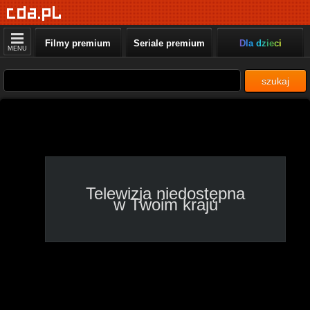
National Geographic
Wild
Chiny: ukryte królestwa,
Filmy premium
Seriale premium
Dla dzieci
MENU
16:00 - 17:00
Polsat Viasat Nature
szukaj
W okowach mrozu 4,
16:00 - 16:55
Nat Geo People
Pogodowe anomalie,
16:00 - 17:00
Telewizja niedostępna
Polsat Viasat Explore
w Twoim kraju
Ciężarówką po lepsze
życie, 16:10 - 17:10
Polsat Viasat History
II wojna światowa: cena
imperium, 16:30 - 17:35