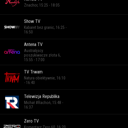
Znachor, 15:25 - 18:05
Show TV
Kabaret bez granic, 16:25 -
16:50
Antena TV
Australijscy
poszukiwacze złota 6,
15:55 - 17:00
TV Trwam
Natura obiektywnie, 16:10
- 16:40
Telewizja Republika
Michał #Rachoń, 15:48 -
16:37
Zero TV
Komentarz Zero 60, 16:20