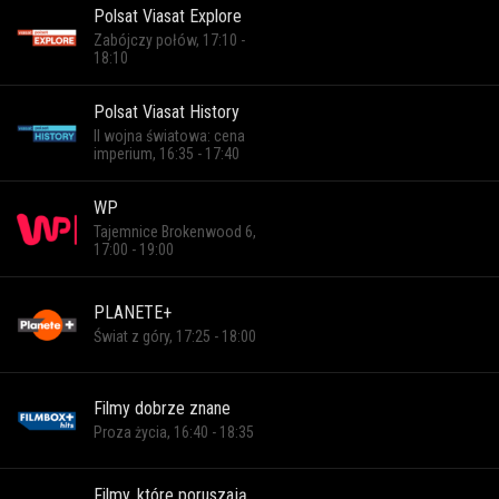
Polsat Viasat Explore
Zabójczy połów, 17:10 -
18:10
Polsat Viasat History
II wojna światowa: cena
imperium, 16:35 - 17:40
WP
Tajemnice Brokenwood 6,
17:00 - 19:00
PLANETE+
Świat z góry, 17:25 - 18:00
Filmy dobrze znane
Proza życia, 16:40 - 18:35
Filmy, które poruszają