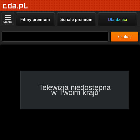
BBC Earth
Wielkie koty 24/7 2, 17:30 -
Filmy premium
Seriale premium
Dla dzieci
18:45
MENU
National Geographic
szukaj
Sekrety starożytnej
medycyny, 17:00 - 18:00
National Geographic
Wild
Dzikie koty Tajlandii, 17:00
- 18:00
Telewizja niedostępna
Polsat Viasat Nature
w Twoim kraju
Dzikie tajemnice Chin,
16:55 - 17:55
Nat Geo People
Niezwykły dr Pol, 17:00 -
18:00